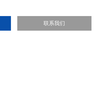
联系我们
封口的
灭菌袋
。它广泛应用于生产工艺、实验室及车间相关器
验室废物进行收集以便进行特殊处理，需要专门用到具有生物