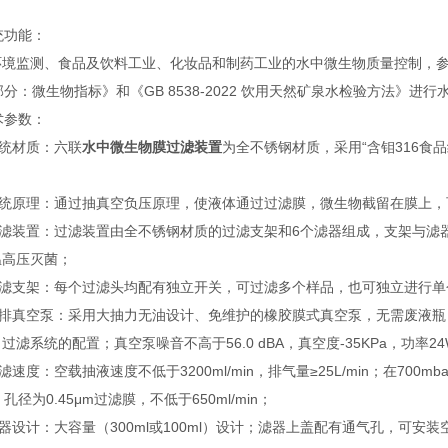
系统功能：
境监测、食品及饮料工业、化妆品和制药工业的水中微生物质量控制，参照国家标
部分：微生物指标》和《GB 8538-2022 饮用天然矿泉水检验方法》
技术参数：
 系统材质：六联
水中微生物膜过滤装置
为全不锈钢材质，采用“含钼316食
2 系统原理：通过抽真空负压原理，使液体通过过滤膜，微生物截留在膜上
3 过滤装置：过滤装置由全不锈钢材质的过滤支架和6个滤器组成，支架与
温高压灭菌；
 过滤支架：每个过滤头均配有独立开关，可过滤多个样品，也可独立进行
5 直排真空泵：采用大抽力无油设计、免维护的橡胶膜式真空泵，无需废液
过滤系统的配置；真空泵噪音不高于56.0 dBA，真空度-35KPa，功率2
 过滤速度：空载抽液速度不低于3200ml/min，排气量≥25L/min；在70
n，孔径为0.45μm过滤膜，不低于650ml/min；
 滤器设计：大容量（300ml或100ml）设计；滤器上盖配有通气孔，