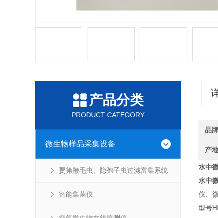
产品分类
PRODUCT CATEGORY
品
微生物样品采集设备
产
水中
贾第鞭毛虫、隐孢子虫过滤富集系统
水中
智能集菌仪
仪、
型号HD