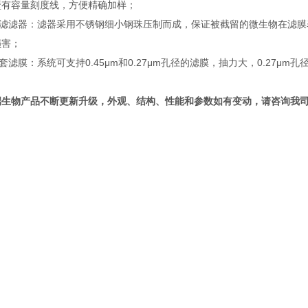
壁有容量刻度线，方便精确加样；
 过滤滤器：滤器采用不锈钢细小钢珠压制而成，保证被截留的微生物在滤
损害；
 配套滤膜：系统可支持0.45μm和0.27μm孔径的滤膜，抽力大，0.27μ
端生物产品不断更新升级，外观、结构、性能和参数如有变动，请咨询我