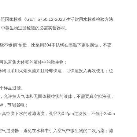
准《GB/T 5750.12-2023 生活饮用水标准检验方法
进行水中微生物过滤检测的必需实验器材。
品级不锈钢"制造，比采用304不锈钢在高温下更耐腐蚀，不变
，可以富集大体积的液体中的微生物；
滤器均可采用火焰灭菌并且冷却快速，可快速投入再次使用；也
单个样品过滤。
瓶，允许抽入气体和无固体颗粒状的液体，不需要真空贮液瓶，
4W，节能省电；
0mbar真空度下水的过滤速度，孔径为0.2μm过滤膜，不低于250m
可安装空气过滤器，避免在水样中引入空气中微生物的二次污染；滤