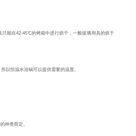
。
具只能在
42-45
℃的烤箱中进行烘干，一般玻璃用具的烘干
，所以恒温水浴锅可以提供需要的温度。
品的种类而定。