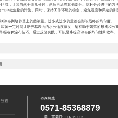
分区域，让其自然干燥几分钟，然后再涂布其他部分。这种分步进行的方
空气中微生物的污染。同时，保持工作环境的稳定，避免温度和风速的剧
控制涂布到培养基上的菌液量。过多或过少的量都会影响最终的均匀度。
，应留一定时间让培养基表面的水分适度蒸发，这有助于菌落的形成和分
来掌握各种涂布技巧。通过反复实践，可以逐步提高涂布的均匀性和效率。
用
咨询热线
誉资质
0571-85368879
（周一至周日9:00- 19:00）