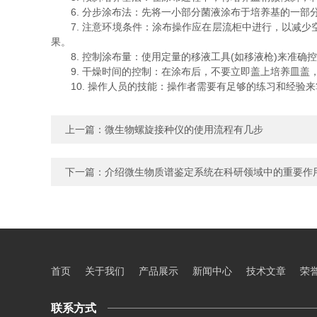
6. 分步涂布法：先将一小部分菌液涂布于培养基的一部
7. 注意环境条件：涂布操作应在层流柜中进行，以减少
果。
8. 控制涂布量：使用定量的移液工具(如移液枪)来准确
9. 干燥时间的控制：在涂布后，不要立即盖上培养皿盖
10. 操作人员的技能：操作者需要有足够的练习和经验
上一篇：
微生物螺旋接种仪的使用流程有几步
下一篇：
介绍微生物质谱鉴定系统在科研领域中的重要作
首页
关于我们
产品展示
新闻中心
技术文章
荣
联系方式