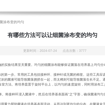
菌涂布变的均匀
有哪些方法可以让细菌涂布变的均匀
更新时间：2024-07-24 点击次数：3777
实验结果至关重要。均匀的细菌涂布能够保证菌落在培养基上均匀分
布的第一步。常用的工具包括接种环、接种针或无菌的棉签。这些工具应
过浓的菌液可能导致菌落拥挤在一起，而太稀则可能导致菌落生长不足。
验室方法。将培养皿置于旋转平台上，以均匀的速度旋转，同时用涂布工
单。将接种环浸入菌液中，然后在培养基表面画“之”字形，确保菌液均匀
利用重力帮助菌液在培养基表面流动，从而达到更均匀的分布。在菌液未